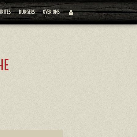
FRITES
BURGERS
OVER ONS
HE