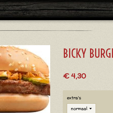
BICKY BURG
€ 4,30
extra's