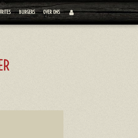
FRITES
BURGERS
OVER ONS
ER