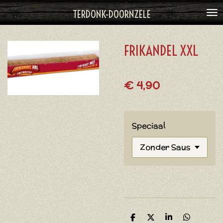
Ga
TERDONK-DOORNZELE
direct
naar
FRIKANDEL XXL
de
hoofdinhoud
€ 4,90
Speciaal
D
D
S
D