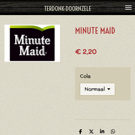
Ga
TERDONK-DOORNZELE
direct
naar
MINUTE MAID
de
hoofdinhoud
€ 2,20
Cola
D
D
S
D